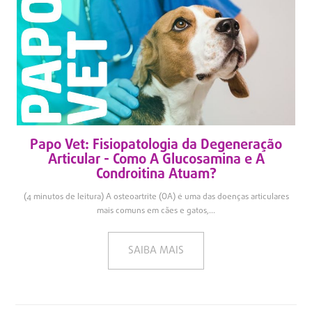
Papo Vet: Fisiopatologia da Degeneração
Articular - Como A Glucosamina e A
Condroitina Atuam?
(4 minutos de leitura) A osteoartrite (OA) é uma das doenças articulares
mais comuns em cães e gatos,...
SAIBA MAIS