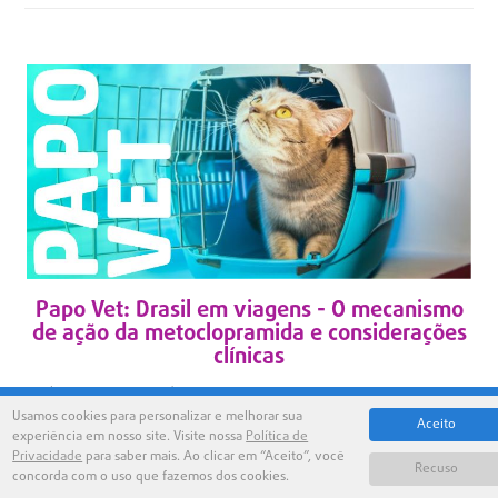
Papo Vet: Drasil em viagens - O mecanismo
de ação da metoclopramida e considerações
clínicas
(5 minutos de leitura) A metoclopramida, conhecida pelo seu efeito
antiemético e pró-cinético, é...
Usamos cookies para personalizar e melhorar sua
Aceito
experiência em nosso site. Visite nossa
Política de
Privacidade
para saber mais. Ao clicar em “Aceito”, você
Recuso
concorda com o uso que fazemos dos cookies.
SAIBA MAIS