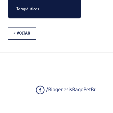
Terapêuticos
< VOLTAR
/BiogenesisBagoPetBr