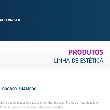
ALE CONOSCO
PRODUTOS
LINHA DE ESTÉTICA
 - DOG&CO. SHAMPOO
s das áreas delicadas da cabeça e focinho dos cães. Promove higienização e
Pode ser usado em cães de todas raças e idades.