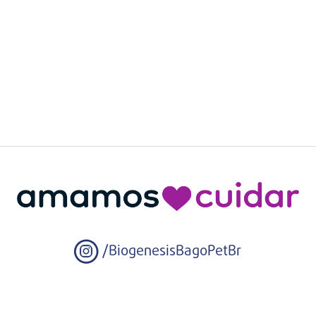
/BiogenesisBagoPetBr