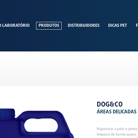
O LABORATÓRIO
PRODUTOS
DISTRIBUIDORES
DICAS PET
F
DOG&CO
ÁREAS DELICADAS
Higienizar a pele e pelo
limpeza de forma suave. 