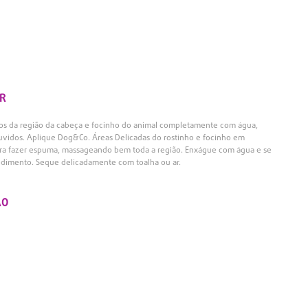
R
los da região da cabeça e focinho do animal completamente com água,
uvidos. Aplique Dog&Co. Áreas Delicadas do rostinho e focinho em
ara fazer espuma, massageando bem toda a região. Enxágue com água e se
cedimento. Seque delicadamente com toalha ou ar.
ÃO