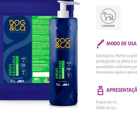
MODO DE USA
Uso tópico. Molhe os pe
protegendo os olhos e o
quantidade suficiente p
necessário repita o pro
APRESENTAÇ
Frasco de 1 L.
Galão de 5 L.