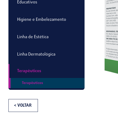
Educativos
Higiene e Embelezamento
Linha de Estética
Linha Dermatológica
Terapêuticos
Terapêuticos
< VOLTAR