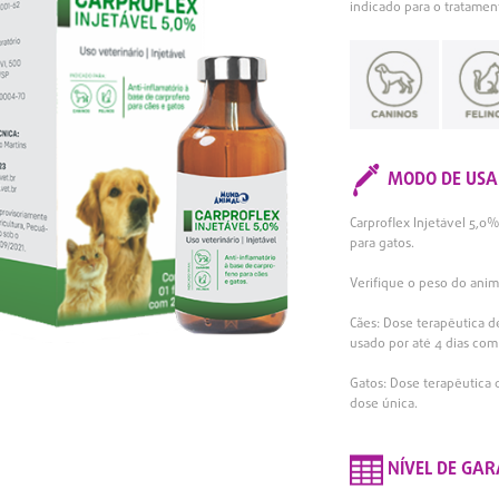
indicado para o tratamen
MODO DE USA
Carproflex Injetável 5,0
para gatos.
Verifique o peso do anima
Cães: Dose terapêutica d
usado por até 4 dias com
Gatos: Dose terapêutica
dose única.
NÍVEL DE GAR