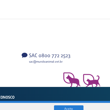
SAC 0800 772 2523
sac@mundoanimal.vet.br
CONOSCO
sil
Aceito