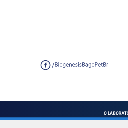
/BiogenesisBagoPetBr
O LABORAT
Av