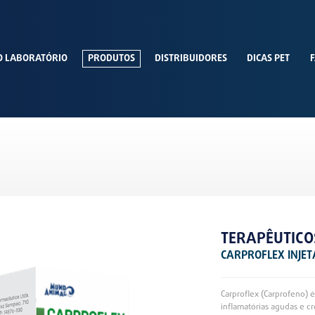
O LABORATÓRIO
PRODUTOS
DISTRIBUIDORES
DICAS PET
F
TERAPÊUTICO
CARPROFLEX INJET
Carproflex (Carprofeno) 
inflamatórias agudas e cr