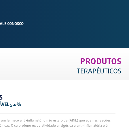
ALE CONOSCO
PRODUTOS
TERAPÊUTICOS
S
ÁVEL 5,0%
é um fármaco anti-inflamatório não esteróide (AINE) que age nas reações
ônicas. O carprofeno exibe atividade analgésica e anti-inflamatória e é