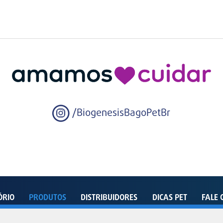
/BiogenesisBagoPetBr
ÓRIO
PRODUTOS
DISTRIBUIDORES
DICAS PET
FALE 
enida Dom João VI, 500 – Distrito Industrial – Pindamonhangaba – SP – 12412-805 - Bra