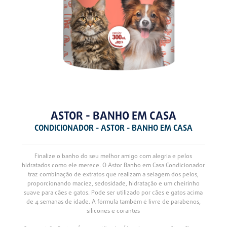
ASTOR - BANHO EM CASA
CONDICIONADOR - ASTOR - BANHO EM CASA
Finalize o banho do seu melhor amigo com alegria e pelos
hidratados como ele merece. O Astor Banho em Casa Condicionador
traz combinação de extratos que realizam a selagem dos pelos,
proporcionando maciez, sedosidade, hidratação e um cheirinho
suave para cães e gatos. Pode ser utilizado por cães e gatos acima
de 4 semanas de idade. A fórmula também é livre de parabenos,
silicones e corantes