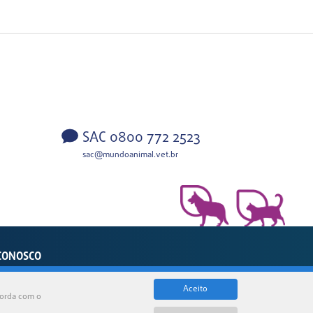
SAC 0800 772 2523
sac@mundoanimal.vet.br
CONOSCO
sil
Aceito
corda com o