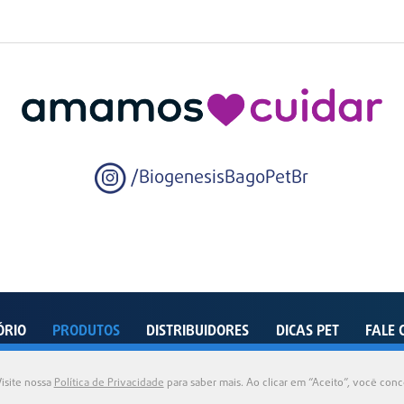
/BiogenesisBagoPetBr
ÓRIO
PRODUTOS
DISTRIBUIDORES
DICAS PET
FALE 
enida Dom João VI, 500 – Distrito Industrial – Pindamonhangaba – SP – 12412-805 - Bra
isite nossa
Política de Privacidade
para saber mais. Ao clicar em “Aceito”, você con
2026 © Biogénesis Bagó Pet