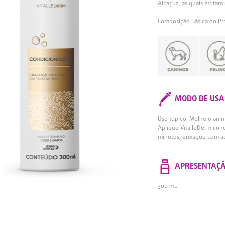
Alcaçuz, as quais evita
Composição Básica do Pro
MODO DE USA
Uso tópico. Molhe o ani
Aplique VitalleDerm con
minutos, enxágue com á
APRESENTAÇ
300 mL