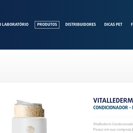
O LABORATÓRIO
PRODUTOS
DISTRIBUIDORES
DICAS PET
F
VITALLEDER
CONDICIONADOR -
Vitallederm Condicionador
Possui em sua composição