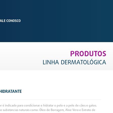
ALE CONOSCO
PRODUTOS
LINHA DERMATOLÓGICA
M
 HIDRATANTE
 é indicado para condicionar e hidratar o pelo e a pele de cães e gatos.
 substâncias naturais como: Óleo de Borragem, Aloe Vera e Extrato de