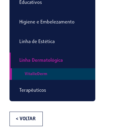
Educativos
Higiene e Embelezamento
Linha de Estética
Linha Dermatológica
VitalleDerm
Terapêuticos
< VOLTAR