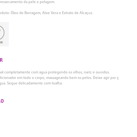
m ressecamento da pele e pelagem.
duto: Óleo de Borragem, Aloe Vera e Extrato de Alcaçuz.
R
mal completamente com água protegendo os olhos, nariz e ouvidos.
dicionador em todo o corpo, massageando bem os pelos. Deixe agir por 5
gua. Seque delicadamente com toalha.
ÃO