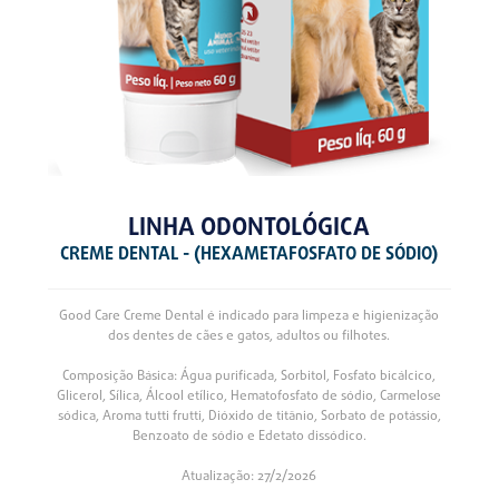
LINHA ODONTOLÓGICA
CREME DENTAL - (HEXAMETAFOSFATO DE SÓDIO)
Good Care Creme Dental é indicado para limpeza e higienização
dos dentes de cães e gatos, adultos ou filhotes.
Composição Básica: Água purificada, Sorbitol, Fosfato bicálcico,
Glicerol, Sílica, Álcool etílico, Hematofosfato de sódio, Carmelose
sódica, Aroma tutti frutti, Dióxido de titânio, Sorbato de potássio,
Benzoato de sódio e Edetato dissódico.
Atualização: 27/2/2026