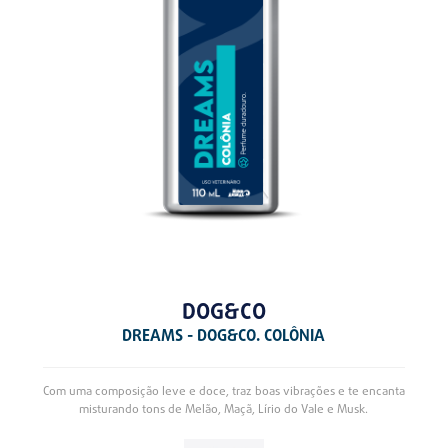
DOG&CO
DREAMS - DOG&CO. COLÔNIA
Com uma composição leve e doce, traz boas vibrações e te encanta
misturando tons de Melão, Maçã, Lírio do Vale e Musk.