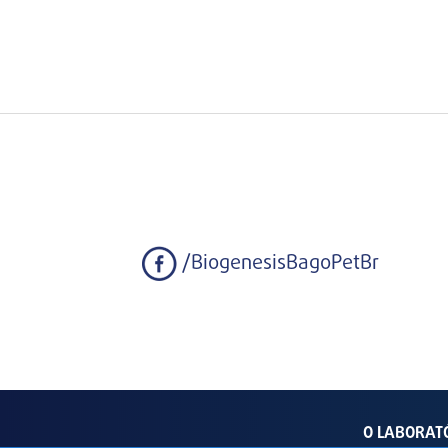
/BiogenesisBagoPetBr
O LABORAT