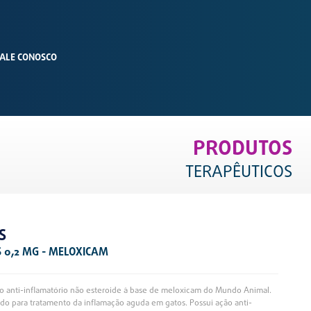
ALE CONOSCO
PRODUTOS
TERAPÊUTICOS
S
 0,2 MG - MELOXICAM
vo anti-inflamatório não esteroide à base de meloxicam do Mundo Animal.
ado para tratamento da inflamação aguda em gatos. Possui ação anti-