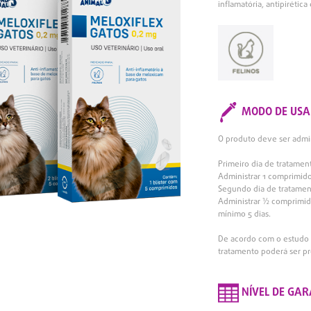
inflamatória, antipirética
MODO DE USA
O produto deve ser admin
Primeiro dia de tratamen
Administrar 1 comprimido
Segundo dia de tratamen
Administrar ½ comprimido
mínimo 5 dias.
De acordo com o estudo 
tratamento poderá ser pr
NÍVEL DE GAR