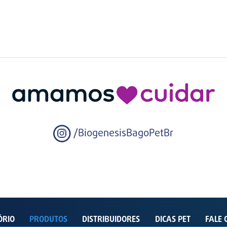
/BiogenesisBagoPetBr
ÓRIO
PRODUTOS
DISTRIBUIDORES
DICAS PET
FALE 