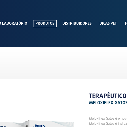
O LABORATÓRIO
PRODUTOS
DISTRIBUIDORES
DICAS PET
F
TERAPÊUTICO
MELOXIFLEX GATOS
Meloxiflex Gatos é o no
Meloxiflex Gatos é indic