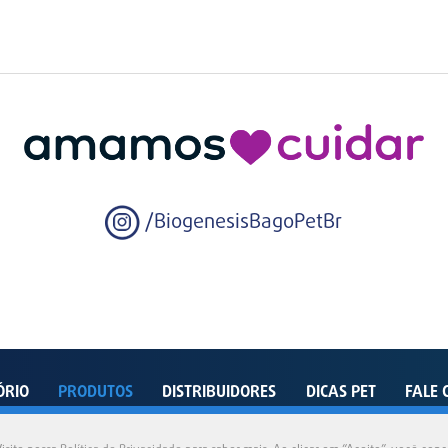
/BiogenesisBagoPetBr
ÓRIO
PRODUTOS
DISTRIBUIDORES
DICAS PET
FALE 
enida Dom João VI, 500 – Distrito Industrial – Pindamonhangaba – SP – 12412-805 - Bra