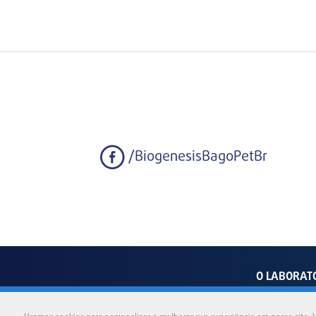
/BiogenesisBagoPetBr
O LABORAT
Av