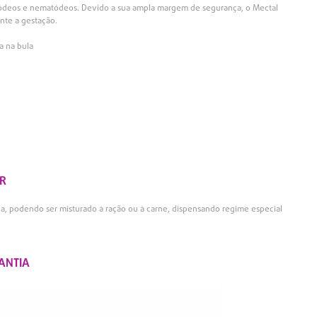
estódeos e nematódeos. Devido a sua ampla margem de segurança, o Mectal
nte a gestação.
a na bula
R
ca, podendo ser misturado à ração ou à carne, dispensando regime especial
ANTIA