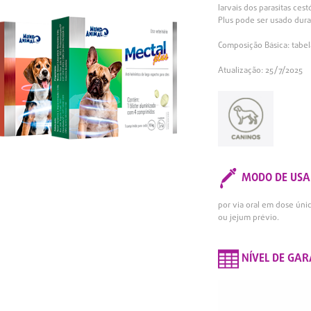
larvais dos parasitas c
Plus pode ser usado dura
Composição Básica: tabel
Atualização: 25/7/2025
MODO DE USA
por via oral em dose úni
ou jejum prévio.
NÍVEL DE GAR