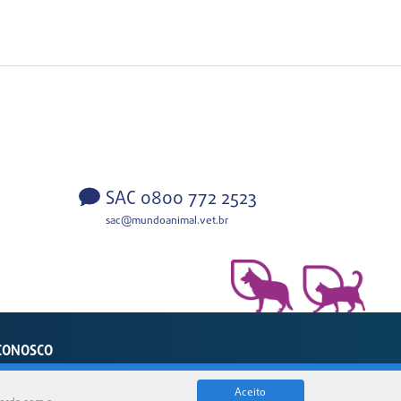
SAC 0800 772 2523
sac@mundoanimal.vet.br
CONOSCO
sil
Aceito