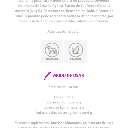
(Spirulina platensis), Parede Celular de Levedura, Levedura
Autolisada de Cana de Açúcar, Extrato de Chá Verde (Camelia
sinenses) (0,63%), Betacaroteno, Benzoato de Sódio e Aroma de
Carne. O produto pode apresentar variação de cor e aspecto, por
conter extratos naturais, aminoácidos, vitaminas e minerais.
Atualização: 13/02/25
MODO DE USAR
Produto de uso oral.
Cães e gatos:
até 10 kg: fornecer 2 g
de 10 a 20 kg: fornecer 4 g
Animais acima de 20 kg: fornecer 6 g
Misturar o suplemento NutriSana Munnomax ao alimento de 1 a 2