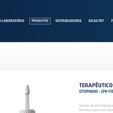
O LABORATÓRIO
PRODUTOS
DISTRIBUIDORES
DICAS PET
F
TERAPÊUTICO
OTOPHISIO - (PH FI
Solução de pH fisiológic
fórmula proporciona aux