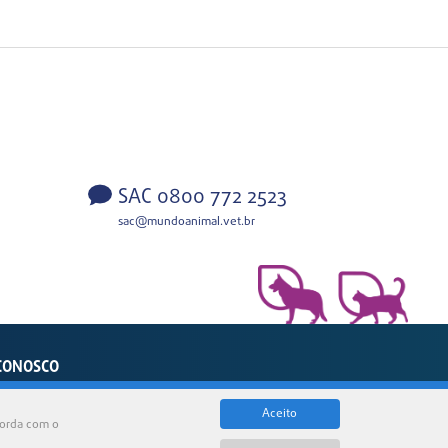
SAC 0800 772 2523
sac@mundoanimal.vet.br
CONOSCO
sil
Aceito
corda com o