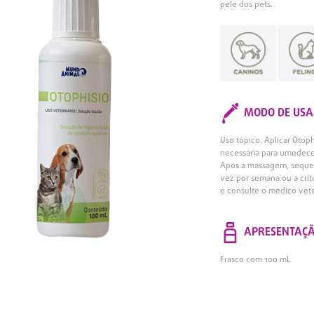
pele dos pets.
MODO DE USA
Uso tópico. Aplicar Oto
necessária para umedecer
Após a massagem, seque c
vez por semana ou a crit
e consulte o médico vete
APRESENTAÇ
Frasco com 100 mL