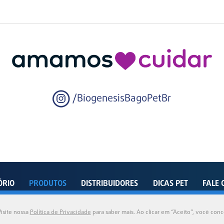
/BiogenesisBagoPetBr
ÓRIO
PRODUTOS
DISTRIBUIDORES
DICAS PET
FALE 
enida Dom João VI, 500 – Distrito Industrial – Pindamonhangaba – SP – 12412-805 - Bra
isite nossa
Política de Privacidade
para saber mais. Ao clicar em “Aceito”, você con
2026 © Biogénesis Bagó Pet