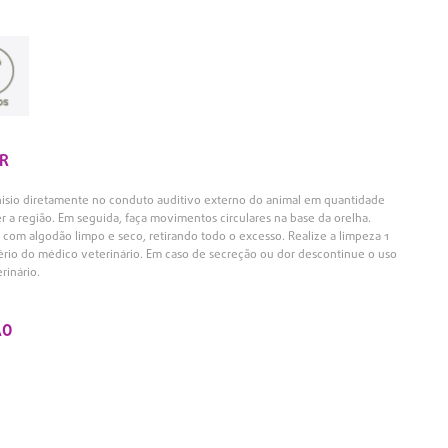
R
phisio diretamente no conduto auditivo externo do animal em quantidade
 a região. Em seguida, faça movimentos circulares na base da orelha.
om algodão limpo e seco, retirando todo o excesso. Realize a limpeza 1
ério do médico veterinário. Em caso de secreção ou dor descontinue o uso
rinário.
ÃO