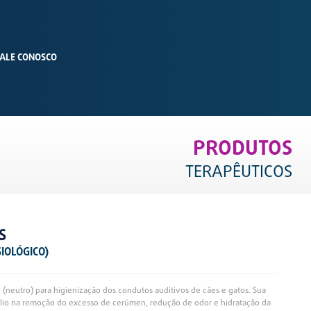
ALE CONOSCO
PRODUTOS
TERAPÊUTICOS
S
SIOLÓGICO)
o (neutro) para higienização dos condutos auditivos de cães e gatos. Sua
ilio na remoção do excesso de cerúmen, redução de odor e hidratação da