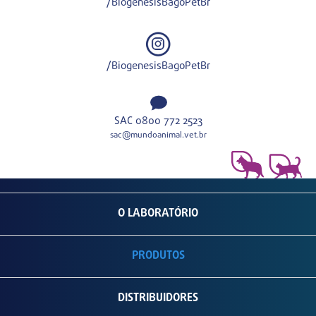
/BiogenesisBagoPetBr
/BiogenesisBagoPetBr
SAC 0800 772 2523
sac@mundoanimal.vet.br
O LABORATÓRIO
PRODUTOS
DISTRIBUIDORES