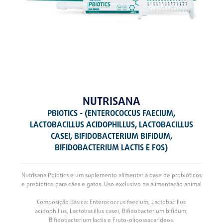
NUTRISANA
PBIOTICS - (ENTEROCOCCUS FAECIUM,
LACTOBACILLUS ACIDOPHILLUS, LACTOBACILLUS
CASEI, BIFIDOBACTERIUM BIFIDUM,
BIFIDOBACTERIUM LACTIS E FOS)
Nutrisana Pbiotics é um suplemento alimentar à base de probióticos
e prebiótico para cães e gatos. Uso exclusivo na alimentação animal
Composição Básica: Enterococcus faecium, Lactobacillus
acidophillus, Lactobacillus casei, Bifidobacterium bifidum,
Bifidobacterium lactis e Fruto-oligossacarídeos.