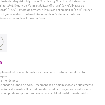
cinato de Magnésio, Triptofano, Vitamina B3, Vitamina B6, Extrato de
s) (0,52%), Extrato de Melissa (Melissa officinalis) (0,1%), Extrato de
cinalis) (4,8%), Extrato de Camomila (Matricaria chamomilla) (3,5%), Parede
tooligossacarídeos, Glutamato Monossódico, Sorbato de Potássio,
 Benzoato de Sódio e Aroma de Carne.
R
suplemento diretamente na boca do animal ou misturado ao alimento
sagem:
da 5 kg de peso.
fracionada ao longo de 24 h. É recomendado a administração do suplemento
s e/ou estressantes. O período médio de administração varia entre 3 a 15
 e tempo de uso podem ser ajustadas a critério do médico-veterinário.