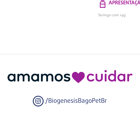
APRESENTAÇ
Seringa com 14g
/BiogenesisBagoPetBr