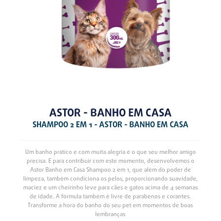
ASTOR - BANHO EM CASA
SHAMPOO 2 EM 1 - ASTOR - BANHO EM CASA
Um banho prático e com muita alegria é o que seu melhor amigo
precisa. E para contribuir com este momento, desenvolvemos o
Astor Banho em Casa Shampoo 2 em 1, que além do poder de
limpeza, também condiciona os pelos, proporcionando suavidade,
maciez e um cheirinho leve para cães e gatos acima de 4 semanas
de idade. A fórmula também é livre de parabenos e corantes.
Transforme a hora do banho do seu pet em momentos de boas
lembranças