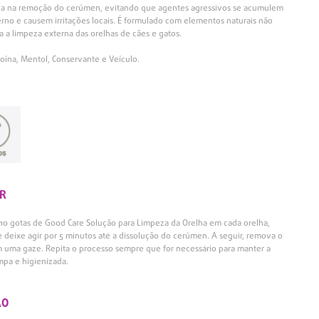
xilia na remoção do cerúmen, evitando que agentes agressivos se acumulem
rno e causem irritações locais. É formulado com elementos naturais não
ara a limpeza externa das orelhas de cães e gatos.
oína, Mentol, Conservante e Veículo.
R
 a 10 gotas de Good Care Solução para Limpeza da Orelha em cada orelha,
 deixe agir por 5 minutos até a dissolução do cerúmen. A seguir, remova o
uma gaze. Repita o processo sempre que for necessário para manter a
mpa e higienizada.
ÃO