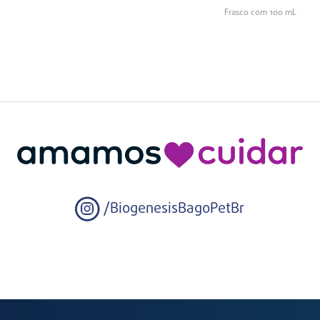
Frasco com 100 mL
/BiogenesisBagoPetBr