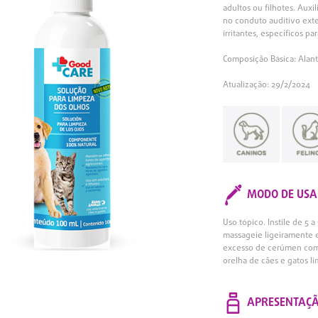
adultos ou filhotes. Au
no conduto auditivo exte
irritantes, específicos p
Composição Básica: Alant
Atualização: 29/2/2024
MODO DE USA
Uso tópico. Instile de 5
massageie ligeiramente e
excesso de cerúmen com 
orelha de cães e gatos li
APRESENTAÇ