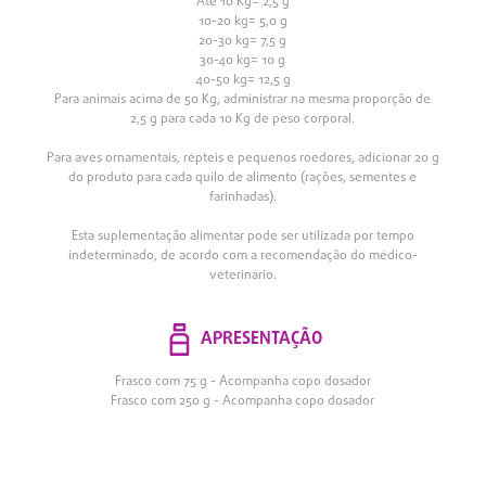
Até 10 Kg= 2,5 g
10-20 kg= 5,0 g
20-30 kg= 7,5 g
30-40 kg= 10 g
40-50 kg= 12,5 g
Para animais acima de 50 Kg, administrar na mesma proporção de
2,5 g para cada 10 Kg de peso corporal.
Para aves ornamentais, répteis e pequenos roedores, adicionar 20 g
do produto para cada quilo de alimento (rações, sementes e
farinhadas).
Esta suplementação alimentar pode ser utilizada por tempo
indeterminado, de acordo com a recomendação do médico-
veterinário.
APRESENTAÇÃO
Frasco com 75 g - Acompanha copo dosador
Frasco com 250 g - Acompanha copo dosador