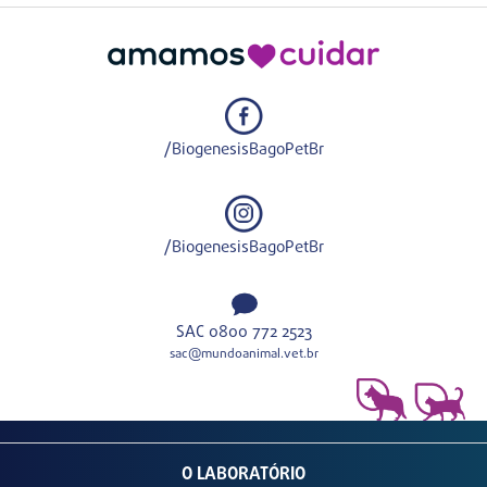
/BiogenesisBagoPetBr
/BiogenesisBagoPetBr
SAC 0800 772 2523
sac@mundoanimal.vet.br
O LABORATÓRIO