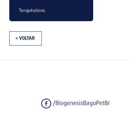
Terapêuticos
< VOLTAR
/BiogenesisBagoPetBr