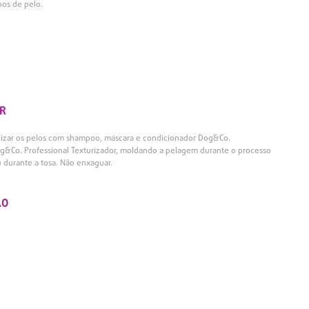
pos de pelo.
R
nizar os pelos com shampoo, máscara e condicionador Dog&Co.
Dog&Co. Professional Texturizador, moldando a pelagem durante o processo
 durante a tosa. Não enxaguar.
ÃO