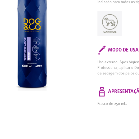
Indicado para todos os ti
MODO DE USA
Uso externo. Após higie
Professional, aplicar o 
de secagem dos pelos ou
APRESENTAÇ
Frasco de 250 mL.