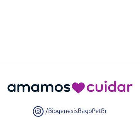
/BiogenesisBagoPetBr