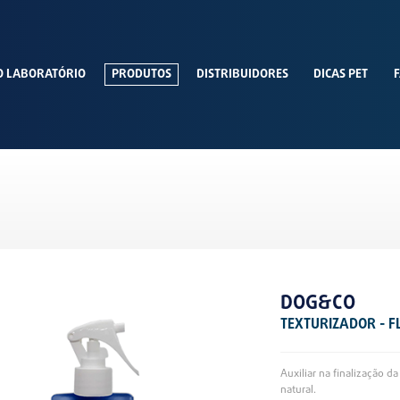
O LABORATÓRIO
PRODUTOS
DISTRIBUIDORES
DICAS PET
F
DOG&CO
TEXTURIZADOR - F
Auxiliar na finalização 
natural.