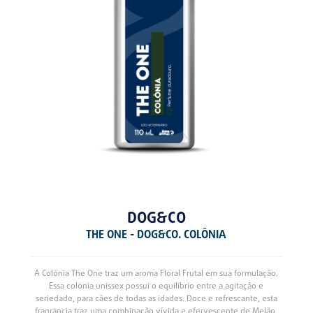
DOG&CO
THE ONE - DOG&CO. COLÔNIA
A Colônia The One traz um aroma Floral Frutal em sua formulação.
Essa colônia unissex possui o equilíbrio entre a agitação e
seriedade, para cães de todas as idades. Doce e refrescante, esta
fragrância traz uma combinação vívida e efervescente de Melão,