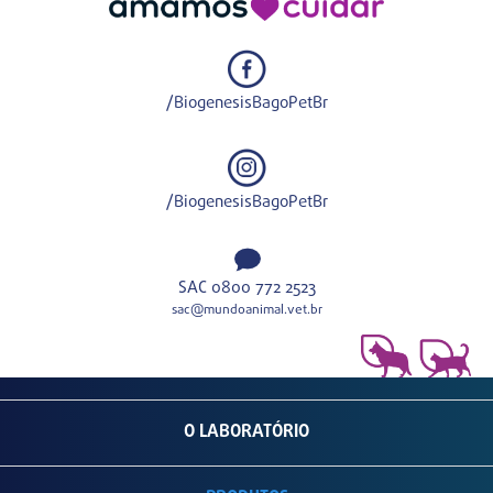
/BiogenesisBagoPetBr
/BiogenesisBagoPetBr
SAC 0800 772 2523
sac@mundoanimal.vet.br
O LABORATÓRIO