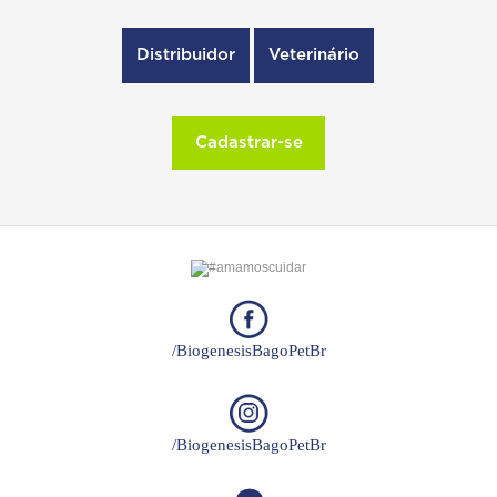
Distribuidor
Veterinário
Cadastrar-se
/BiogenesisBagoPetBr
/BiogenesisBagoPetBr